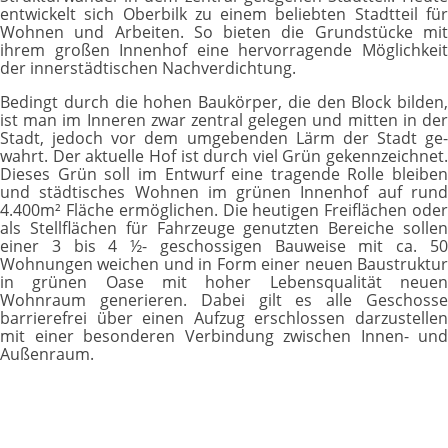
entwickelt sich Oberbilk zu einem beliebten Stadtteil für
Woh­nen und Arbeiten. So bieten die Grundstücke mit
ihrem großen Innen­hof eine hervorragende Möglichkeit
der innerstäd­tischen Nachverdichtung.
Bedingt durch die hohen Baukörper, die den Block bilden,
ist man im Inne­ren zwar zentral gelegen und mitten in der
Stadt, jedoch vor dem umgebenden Lärm der Stadt ge­
wahrt. Der aktuelle Hof ist durch viel Grün gekenn­zeichnet.
Dieses Grün soll im Entwurf eine tragende Rolle bleiben
und städtisches Wohnen im grünen Innenhof auf rund
4.400m² Fläche ermöglichen. Die heutigen Freiflächen oder
als Stellflächen für Fahrzeuge genutzten Bereiche sollen
einer 3 bis 4 ½- geschossigen Bauweise mit ca. 50
Wohnungen weichen und in Form einer neuen Baustruktur
in grünen Oase mit hoher Lebensqualität neuen
Wohnraum generieren. Dabei gilt es alle Geschosse
barrierefrei über einen Aufzug erschlossen darzustellen
mit einer besonderen Verbindung zwischen Innen- und
Außenraum.