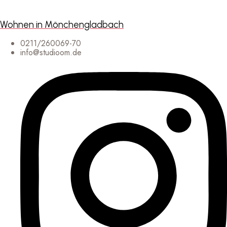
Wohnen in Mönchengladbach
0211/260069-70
info@studioom.de