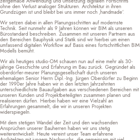
zeitgemäße Anwendung und Umsetzung digitalen Fortschritts
ohne den Verlust analoger Strukturen. Architektur in ihren
Grundzügen ist und bleibt bei uns immer noch ‚
handmade
‘.
Wir setzen dabei in allen Planungsschritten auf modernste
Technik. Seit nunmehr
als 9 Jahren
können wir
BIM
als unseren
Bürostandard beschreiben
. Zusammen mit unseren Partnern aus
den Bereichen Bauphysik und Statik sind wir
hier
bei um einen
umfassend digitalen Workflow auf Basis eines fortschrittlichen BIM
Modells bemüht.
Wir als
heutiges
studio-OM
schauen
nun
auf eine mehr als 30-
jährige Geschichte und Erfahrung im Bau zurück. Gegründet
als
oberdörfer-meurer
Planungsgesellschaft
durch
unseren
ehemaligen Senior
Herrn Dipl.-Ing. Jürgen Oberdörfer zu Beginn
der 1990er Jahre haben wir in den letzten Jahrzehnten
unterschiedlichste Bauaufgaben aus verschiedenen Bereichen mit
unseren Kunden und Projektbeteiligten zusammen planen und
realisieren dürfen. Hierbei haben wir eine Vielzahl
an
Erfahrung
en
gesammelt, die wir in unseren Projekten
widerspiegeln.
Mit dem stetigen Wandel der Zeit und den wachsenden
Ansprüchen unserer Bauherren haben wir uns stetig
weiterentwickelt. Heute vereint unser Team erfahrene
Architekten mit jungem Nachwuchs, die gemeinsam mit viel