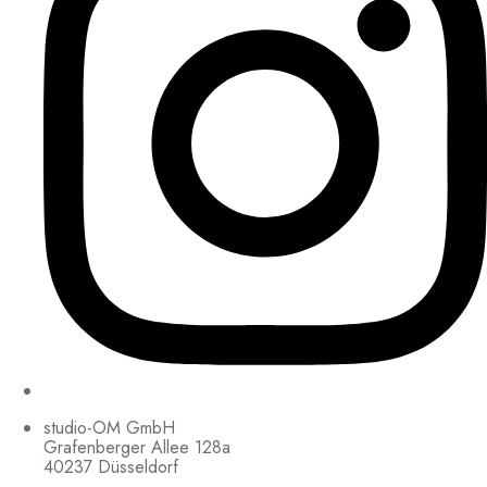
studio-OM GmbH
Grafenberger Allee 128a
40237 Düsseldorf