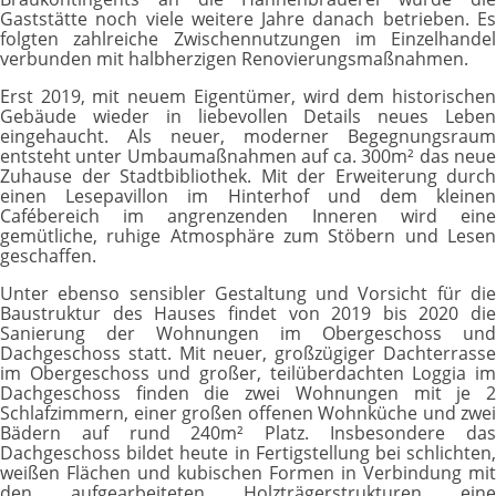
Gaststätte noch viele weitere Jahre danach betrieben. Es
folgten zahlreiche Zwischennutzungen im Einzelhandel
verbunden mit halbherzigen Renovierungsmaßnahmen.
Erst 2019, mit neuem Eigentümer, wird dem historischen
Gebäude wieder in liebevollen Details neues Leben
eingehaucht. Als neuer, moderner Begegnungsraum
entsteht unter Umbaumaßnahmen auf ca. 300m² das neue
Zuhause der Stadtbibliothek. Mit der Erweiterung durch
einen Lesepavillon im Hinterhof und dem kleinen
Cafébereich im angrenzenden Inneren wird eine
gemütliche, ruhige Atmosphäre zum Stöbern und Lesen
geschaffen.
Unter ebenso sensibler Gestaltung und Vorsicht für die
Baustruktur des Hauses findet von 2019 bis 2020 die
Sanierung der Wohnungen im Obergeschoss und
Dachgeschoss statt. Mit neuer, großzügiger Dachterrasse
im Obergeschoss und großer, teilüberdachten Loggia im
Dachgeschoss finden die zwei Wohnungen mit je 2
Schlafzimmern, einer großen offenen Wohnküche und zwei
Bädern auf rund 240m² Platz. Insbesondere das
Dachgeschoss bildet heute in Fertigstellung bei schlichten,
weißen Flächen und kubischen Formen in Verbindung mit
den aufgearbeiteten Holzträgerstrukturen eine