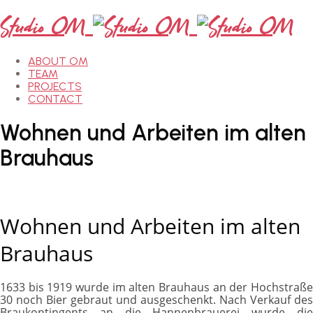
Studio OM
ABOUT OM
TEAM
PROJECTS
CONTACT
Wohnen
und
Arbeiten
im
alten
Brauhaus
Wohnen und Arbeiten im alten
Brauhaus
1633 bis 1919 wurde im alten Brauhaus an der Hochstraße
30 noch Bier gebraut und ausgeschenkt. Nach Verkauf des
Braukontingents an die Hannenbrauerei wurde die